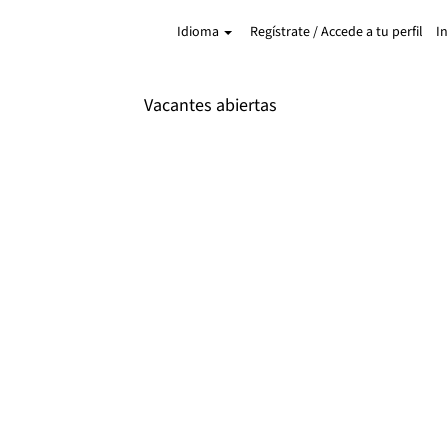
ador se bloquea durante una prueba en linia?
Idioma
Regístrate / Accede a tu perfil
I
ónico o llamada telefónica con la persona con quien has estado en contacto
Vacantes abiertas