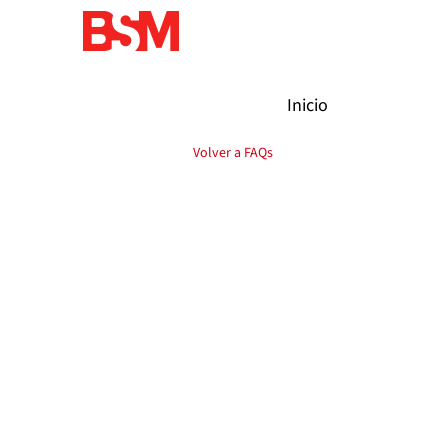
Qué tengo que hacer si mi orden
Podrás contactar a través de correo electr
Inicio
Volver a FAQs