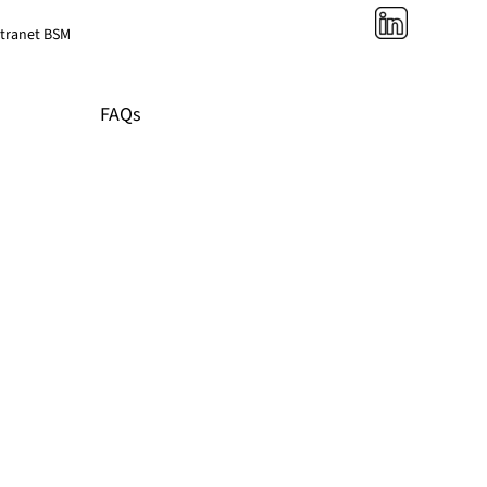
ntranet BSM
 durante el proceso de selección.
FAQs