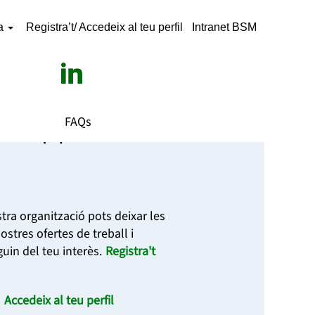
a
Registra’t/ Accedeix al teu perfil
Intranet BSM
FAQs
ostre equip?
stra organització pots deixar les
ostres ofertes de treball i
uin del teu interès.
Registra't
?
Accedeix al teu perfil