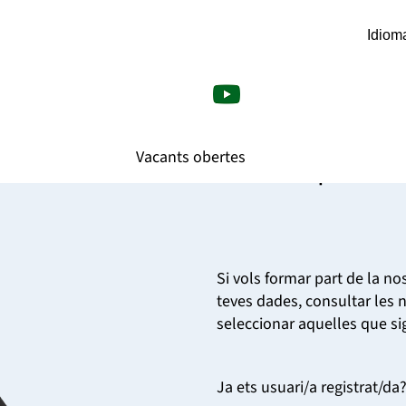
Idiom
es ofertes de feina.
Vacants obertes
Vols formar part del n
Si vols formar part de la no
teves dades, consultar les n
seleccionar aquelles que sig
Ja ets usuari/a registrat/da