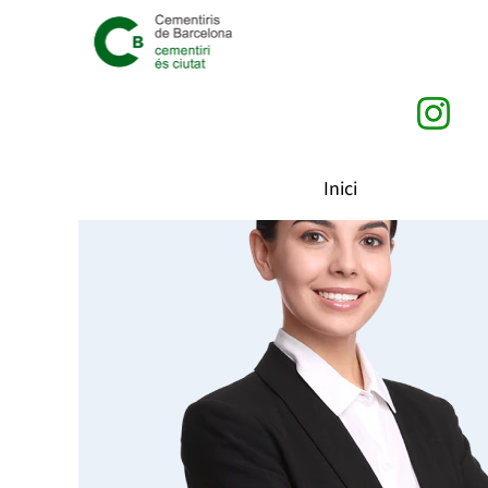
Treballa amb nosaltres
Troba totes les novetats corresponents a les nostr
Inici