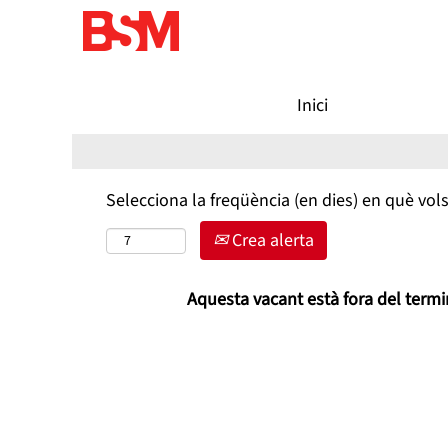
Cerca vacant per paraula clau
Inici
Filtra per més opcions de recerca
Selecciona la freqüència (en dies) en què vols
Crea alerta
Aquesta vacant està fora del termin