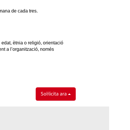
tmana de cada tres.
dat, ètnia o religió, orientació
ent a l’organització, només
Sol·licita ara