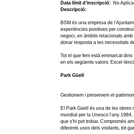
Data límit d'inscripció:
No Aplica
Descripció:
BSM és una empresa de l'Ajuntament
experiències positives per constru
negoci, en àmbits relacionats amb l´
donar resposta a les necessitats d
Tot el que fem està emmarcat dins 
en els següents valors: Excel·lènci
Park Güell
Gestionem i preservem el patrimoni 
El Park Güell és una de les obres
mundial per la Unesco l'any 1984, és
que s'hi pot trobar. Compromès amb
diferents usos dels visitants, tot g