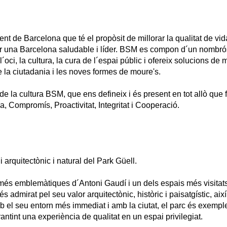
 de Barcelona que té el propòsit de millorar la qualitat de vi
ir una Barcelona saludable i líder. BSM es compon d´un nombrós 
oci, la cultura, la cura de l´espai públic i ofereix solucions de 
e la ciutadania i les noves formes de moure's.
de la cultura BSM, que ens defineix i és present en tot allò que
a, Compromís, Proactivitat, Integritat i Cooperació.
arquitectònic i natural del Park Güell.
 més emblemàtiques d´Antoni Gaudí i un dels espais més visitat
 admirat pel seu valor arquitectònic, històric i paisatgístic, aix
 el seu entorn més immediat i amb la ciutat, el parc és exemple
arantint una experiència de qualitat en un espai privilegiat.