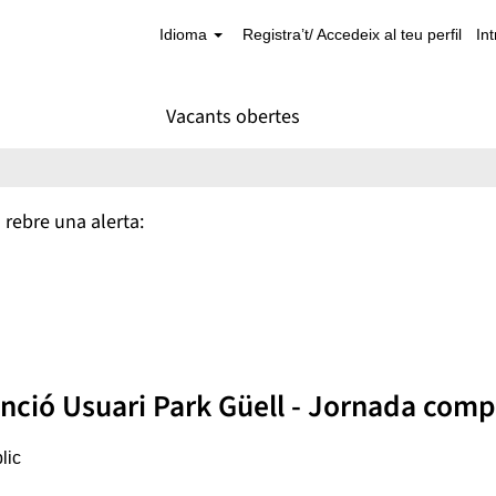
Idioma
Registra’t/ Accedeix al teu perfil
In
Vacants obertes
 rebre una alerta:
enció Usuari Park Güell - Jornada comp
lic