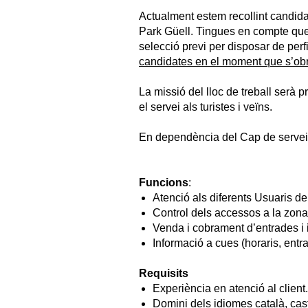
Actualment estem recollint candid
Park Güell. Tingues en compte qu
selecció previ per disposar de perf
candidates en el moment que s’obr
La missió del lloc de treball serà 
el servei als turistes i veïns.
En dependència del Cap de servei
Funcions
:
Atenció als diferents Usuaris del
Control dels accessos a la zona
Venda i cobrament d’entrades i i
Informació a cues (horaris, entr
Requisits
Experiència en atenció al client.
Domini dels idiomes català, cast