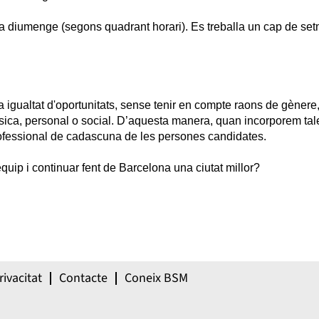
s a diumenge (segons quadrant horari). Es treballa un cap de se
igualtat d'oportunitats, sense tenir en compte raons de gènere, e
física, personal o social. D’aquesta manera, quan incorporem tal
professional de cadascuna de les persones candidates.
equip i continuar fent de Barcelona una ciutat millor?
rivacitat
Contacte
Coneix BSM