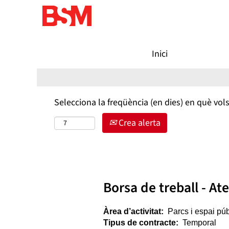
Cerca vacant per paraula clau
Inici
Filtra per més opcions de recerca
Selecciona la freqüència (en dies) en què vols
Crea alerta
Borsa de treball - At
Àrea d’activitat:
Parcs i espai púb
Tipus de contracte:
Temporal