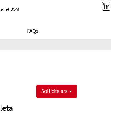
tranet BSM
FAQs
Sol·licita ara
leta