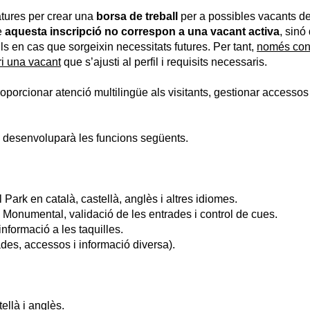
atures per crear una
borsa de treball
per a possibles vacants del
e
aquesta inscripció no correspon a una vacant activa
, sinó
ils en cas que sorgeixin necessitats futures. Per tant,
només con
i una vacant
que s’ajusti al perfil i requisits necessaris.
proporcionar atenció multilingüe als visitants, gestionar accesso
 desenvoluparà les funcions següents.
 Park en català, castellà, anglès i altres idiomes.
 Monumental, validació de les entrades i control de cues.
nformació a les taquilles.
ades, accessos i informació diversa).
ellà i anglès.