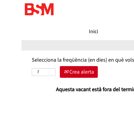
Cerca vacant per paraula clau
Inici
Filtra per més opcions de recerca
Selecciona la freqüència (en dies) en què vols
Crea alerta
Aquesta vacant està fora del termin