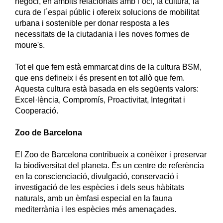
negoci, en àmbits relacionats amb l´oci, la cultura, la
cura de l´espai públic i ofereix solucions de mobilitat
urbana i sostenible per donar resposta a les
necessitats de la ciutadania i les noves formes de
moure's.
Tot el que fem està emmarcat dins de la cultura BSM,
que ens defineix i és present en tot allò que fem.
Aquesta cultura està basada en els següents valors:
Excel·lència, Compromís, Proactivitat, Integritat i
Cooperació.
Zoo de Barcelona
El Zoo de Barcelona contribueix a conèixer i preservar
la biodiversitat del planeta. És un centre de referència
en la conscienciació, divulgació, conservació i
investigació de les espècies i dels seus hàbitats
naturals, amb un èmfasi especial en la fauna
mediterrània i les espècies més amenaçades.