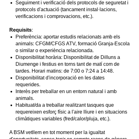
Seguiment i verificació dels protocols de seguretat i
protocols d'actuació (tancament instal·lacions,
verificacions i comprovacions, etc.).
Requisits
:
Preferència: aportar estudis relacionats amb els
animals: CFGM/CFGS ATV, formació Granja-Escola
o similar o experiència relacionada.
Disponibilitat horària: Disponibilitat de Dilluns a
Diumenge i festius en torns tant de matí com de
tardes. Horari matins: de 7:00 o 7:24 a 14:48.
Disponibilitat d'incorporació en les dates
requerides.
Interès per treballar en un entorn natural i amb
animals.
Habituat/da a treballar realitzant tasques que
requereixen esforç físic a l'aire lliure i en situacions
climàtiques variables (fred/calor/pluja, etc.).
A BSM vetllem en tot moment per la igualtat